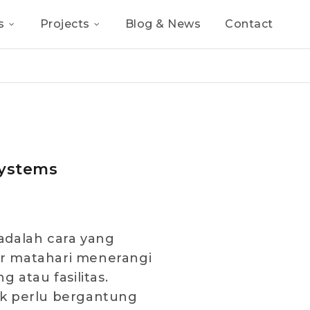
s
Projects
Blog & News
Contact
Systems
adalah cara yang
r matahari menerangi
g atau fasilitas.
k perlu bergantung