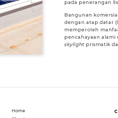
pada penerangan listr
Bangunan komersial 
dengan atap datar (
memperoleh manfaat
pencahayaan alami
skylight
prismatik d
Home
C