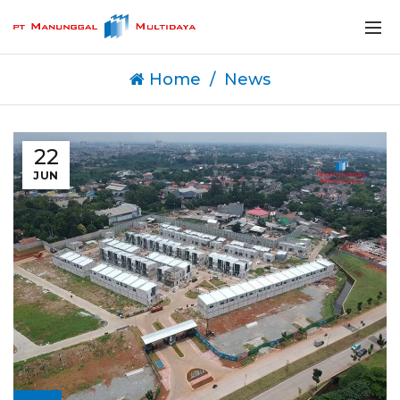
Home
News
22
JUN